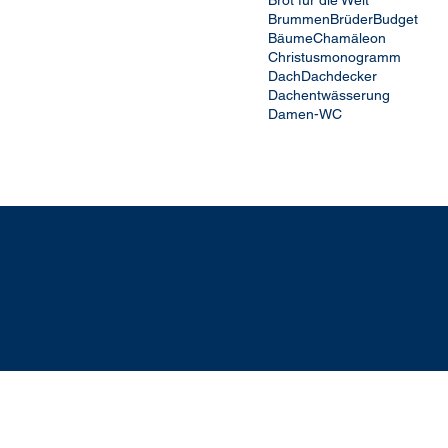
Brot für die Welt
Brummen
Brüder
Budget
Bäume
Chamäleon
Christusmonogramm
Dach
Dachdecker
Dachentwässerung
Damen-WC