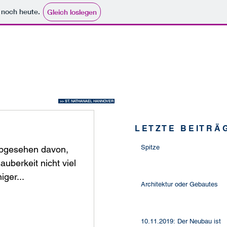
e noch heute.
Gleich loslegen
>> ST. NATHANAEL HANNOVER
L E T Z T E B E I T R Ä 
Spitze
Abgesehen davon,
auberkeit nicht viel
iger...
Architektur oder Gebautes
10.11.2019: Der Neubau ist