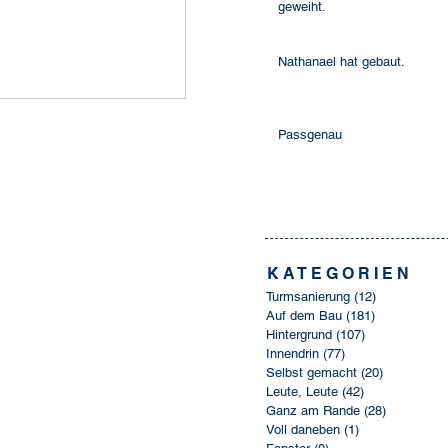
geweiht.
Nathanael hat gebaut.
Passgenau
K A T E G O R I E N
Turmsanierung
(12)
12 Beiträge
Auf dem Bau
(181)
181 Beiträge
Hintergrund
(107)
107 Beiträge
Innendrin
(77)
77 Beiträge
Selbst gemacht
(20)
20 Beiträg
Leute, Leute
(42)
42 Beiträge
Ganz am Rande
(28)
28 Beiträg
Voll daneben
(1)
1 Beitrag