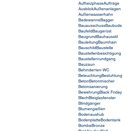
Aufheizphase
Aufträge
Ausblick
Außenanlagen
Außenwasserhahn
Badewanne
Bagger
Bauausschuss
Baubude
Baufeld
Baugerüst
Baugrund
Bauhausstil
Bauleitung
Baumhain
Bauschild
Baustelle
Baustellenbesichtigung
Baustellenrundgang
Bauzaun
Behinderten-WC
Beleuchtung
Bestuhlung
Beton
Betonmischer
Betonsanierung
Bewehrung
Black Friday
Blech
Bleiglasfenster
Blindgänger
Blumengießen
Bodenaushub
Bodenplatte
Bodentank
Bombe
Bronze